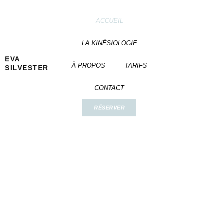
Aller
au
ACCUEIL
contenu
LA KINÉSIOLOGIE
EVA
À PROPOS
TARIFS
SILVESTER
CONTACT
RÉSERVER
Kinésiologue sur Chambéry
Découvrez les racines de vos déséquilibres