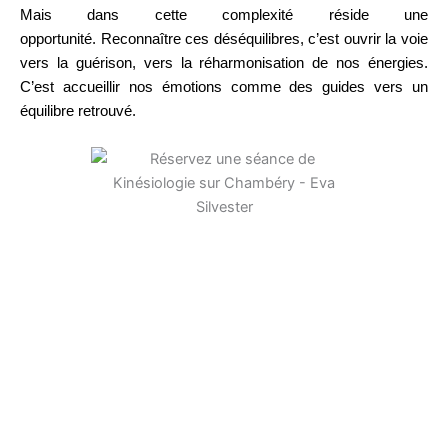
Mais dans cette complexité réside une
opportunité. Reconnaître ces déséquilibres, c’est ouvrir la voie
vers la guérison, vers la réharmonisation de nos énergies.
C’est accueillir nos émotions comme des guides vers un
équilibre retrouvé.
« Ce à quoi
« Ce à quoi
« Ce que tu
« Ce que
tu fais face
tu résistes
visualises ce
tu fuis te
s’efface »
persiste »
matérialise »
poursuit »